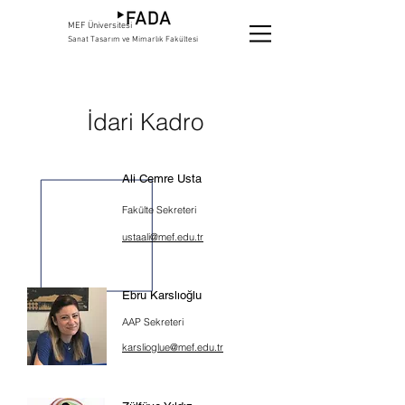
MEF Üniversitesi
Sanat Tasarım ve Mimarlık Fakültesi
İdari Kadro
Ali Cemre Usta
Fakülte Sekreteri
ustaali@mef.edu.tr
Ebru Karslıoğlu
AAP Sekreteri
karslioglue@mef.edu.tr