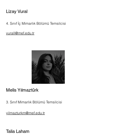
Lizay Vural
4. Sınıf İç Mimarlık Bölümü Temsilcisi
vurall@mef.edu.tr
Melis Yılmaztürk
3. Sınıf Mimarlık Bölümü Temsilcisi
yilmazturkm@mef.edu.tr
Talia Laham