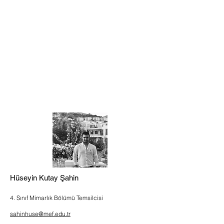
Hüseyin Kutay Şahin
4. Sınıf Mimarlık Bölümü Temsilcisi
sahinhuse@mef.edu.tr