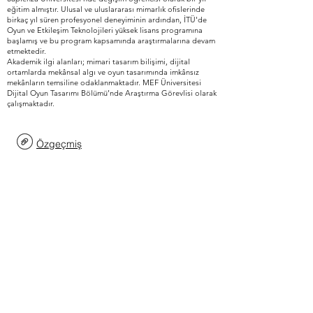
eğitim almıştır. Ulusal ve uluslararası mimarlık ofislerinde
birkaç yıl süren profesyonel deneyiminin ardından, İTÜ'de
Oyun ve Etkileşim Teknolojileri yüksek lisans programına
başlamış ve bu program kapsamında araştırmalarına devam
etmektedir.
Akademik ilgi alanları; mimari tasarım bilişimi, dijital
ortamlarda mekânsal algı ve oyun tasarımında imkânsız
mekânların temsiline odaklanmaktadır. MEF Üniversitesi
Dijital Oyun Tasarımı Bölümü’nde Araştırma Görevlisi olarak
çalışmaktadır.
Özgeçmiş
Seçilmiş
Projeler
Projeler
İTÜ Oyun ve Etkileşim Teknolojileri
yüksek lisans programı kapsamında
geliştirilen projelerden seçilmiş
çalışmalar.