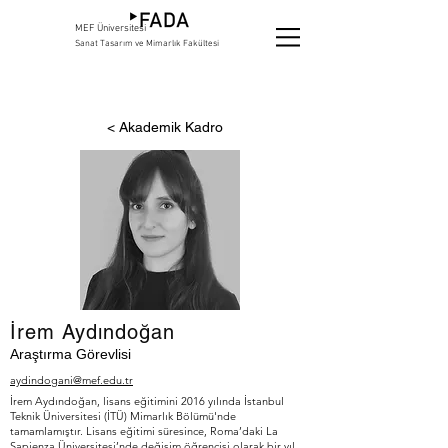
MEF Üniversitesi
Sanat Tasarım ve Mimarlık Fakültesi
< Akademik Kadro
İrem Aydındoğan
Araştırma Görevlisi
aydindogani@mef.edu.tr
İrem Aydındoğan, lisans eğitimini 2016 yılında İstanbul
Teknik Üniversitesi (İTÜ) Mimarlık Bölümü'nde
tamamlamıştır. Lisans eğitimi süresince, Roma’daki La
Sapienza Üniversitesi’nde değişim öğrencisi olarak bir yıl