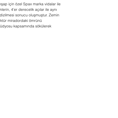
ahşap için özel Spax marka vidalar ile
erin, 4’er derecelik açılar ile aynı
dizilmesi sonucu oluşmuştur. Zemin
trüktür miradordaki ömrünü
tüdyosu kapsamında sökülerek