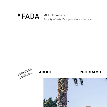
MEF University
Faculty of Arts Design and Architecture
pr
o
p
e
ctiv
e
st
u
d
e
nt
s
s >
ABOUT
PROGRAMS