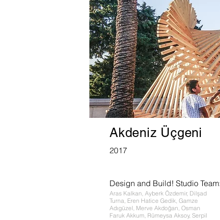
Akdeniz Üçgeni
2017
Design and Build! Studio Team
Aras Kalkan, Ayberk Özdemir, Dilşad
Turna, Eren Hatice Gedik, Gamze
Adıgüzel, Merve Akdoğan, Osman
Faruk Akkum, Rümeysa Aksoy, Serpil