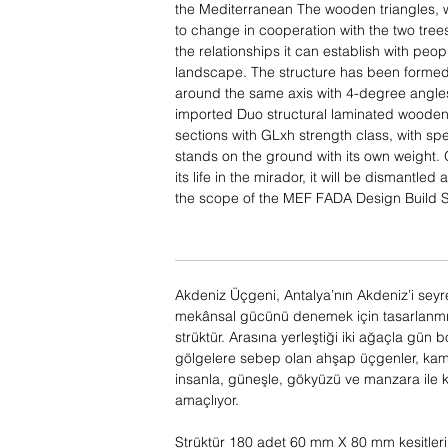
the Mediterranean The wooden triangles, 
to change in cooperation with the two tre
the relationships it can establish with peop
landscape. The structure has been formed 
around the same axis with 4-degree angle
imported Duo structural laminated wooden
sections with GLxh strength class, with sp
stands on the ground with its own weight.
its life in the mirador, it will be dismantled
the scope of the MEF FADA Design Build S
Akdeniz Üçgeni, Antalya’nın Akdeniz’i seyre
mekânsal gücünü denemek için tasarlanmış
strüktür. Arasına yerleştiği iki ağaçla gün b
gölgelere sebep olan ahşap üçgenler, kamu
insanla, güneşle, gökyüzü ve manzara ile ku
amaçlıyor.
Strüktür 180 adet 60 mm X 80 mm kesitle