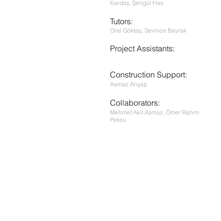
Kardaş, Şengül Has
Tutors:
Oral Göktaş, Sevince Bayrak
Project Assistants:
Construction Support:
Asmaz Ahşap
Collaborators:
Mehmet Akif Asmaz, Ömer Rahmi
Peksu