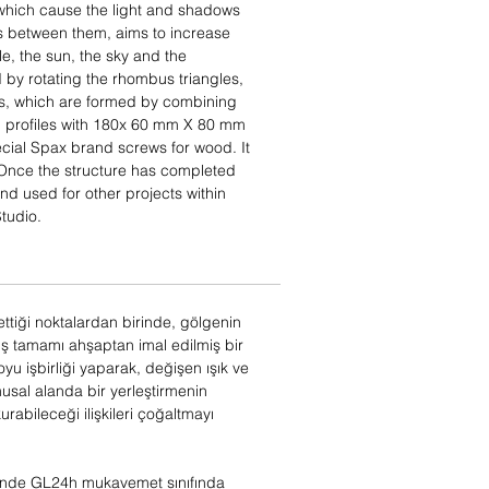
which cause the light and shadows
es between them, aims to increase
le, the sun, the sky and the
by rotating the rhombus triangles,
s, which are formed by combining
 profiles with 180x 60 mm X 80 mm
ecial Spax brand screws for wood. It
 Once the structure has completed
 and used for other projects within
tudio.
ttiği noktalardan birinde, gölgenin
 tamamı ahşaptan imal edilmiş bir
oyu işbirliği yaparak, değişen ışık ve
sal alanda bir yerleştirmenin
rabileceği ilişkileri çoğaltmayı
rinde GL24h mukavemet sınıfında