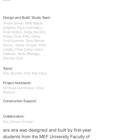
Design and Build! Studio Team:
Ahsen Şahan, Beliz Bayar,
Çağatay Feyzi Çakmakçı,
Dicle Doğan, Doğa Kavuklu,
Ecesu Önal, Elifsu Genç,
Fırat Korkmaz, İlkay Berrak
Sevinç, Nazar Şimşek, Pelin
Lilioğlu, Pınar Çakar, Sezin
Dalkıran, Tardu Rifaioğlu,
Zeynep Ünal
Tutors:
Eda Yeyman, Irem Naz Kaya
Project Assistants:
Elif Buse Demirkaya, Umut
Bozkurt
Construction Support:
Collaborators:
Koç Orman Ürünleri
ara sıra was designed and built by first-year
students from the MEF University Faculty of